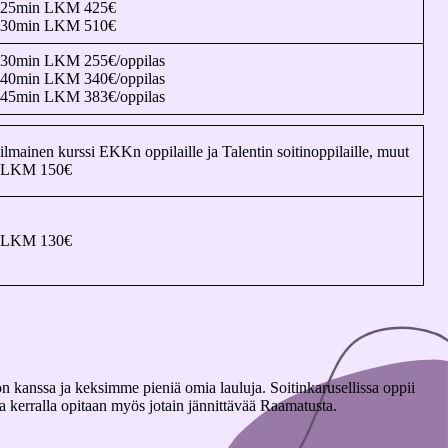
25min LKM 425€
30min LKM 510€
30min LKM 255€/oppilas
40min LKM 340€/oppilas
45min LKM 383€/oppilas
ilmainen kurssi EKKn oppilaille ja Talentin soitinoppilaille, muut
LKM 150€
LKM 130€
on kanssa ja keksimme pieniä omia lauluja. Soitinkarusellissa oppii
lla kerralla opitaan myös jotain jännittävää Raamatusta.