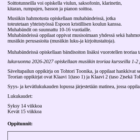
Soittotunneilla voi opiskella viulun, saksofonin, klarinetin,
kitaran, rumpujen, basson ja pianon soittoa.
Musiikin hahmotusta opiskellaan muhabändeissä, jotka
toteutetaan yhteistyössä Espoon kristillisen koulun kanssa.
Muhabändit on suunnattu 10-16 vuotiaille.
Muhabändeissä oppilaat oppivat musisoimaan yhdessä sekä hahmo
musiikin perusasioita (musiikin luku-ja kirjoitustaitoja).
Muhabändeissä opiskellaan bändisoiton lisäksi vuorotellen teoriaa ta
lukuvuonna 2026-2027 opiskellaan musiikin teoriaa kursseilla 1-2 
Säveltapailun oppikirja on Tohtori Toonika, ja oppilaat hankkivat s
Teorian oppikirjat ovat Klaavi 1(taso 1) ja Klaavi 2 (taso 2)sekä Toh
Syys- ja kevätlukukauden lopussa järjestetään matinea, jossa oppila
Lukukaudet:
Syksy 14 viikkoa
Kevät 15 viikkoa
Oppitunnit: