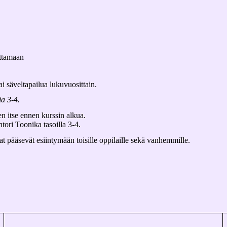
ttamaan
i säveltapailua lukuvuosittain.
ja 3-4.
en itse ennen kurssin alkua.
tori Toonika tasoilla 3-4.
at pääsevät esiintymään toisille oppilaille sekä vanhemmille.