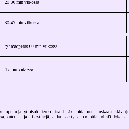
20-30 min viikossa
30-45 min viikossa
ryhmäopetus 60 min viikossa
45 min viikossa
kellopelin ja rytmisoitinten soittoa. Lisäksi pidämme hauskaa leikkivarj
, kuten taa ja titi -rytmejä, laulun säestystä ja nuottien nimiä. Jokaise