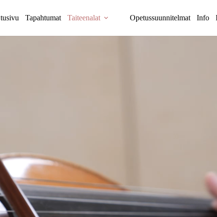
tusivu
Tapahtumat
Taiteenalat
Opetussuunnitelmat
Info