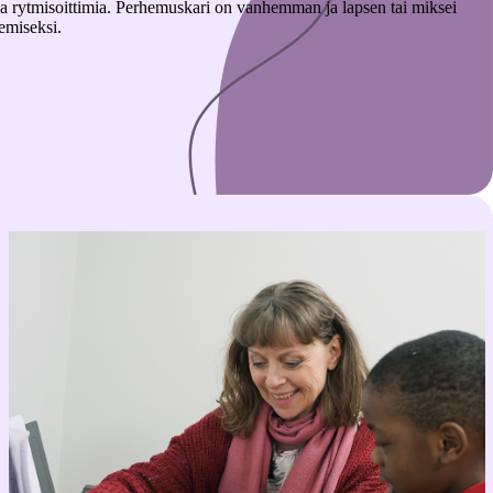
liä ja rytmisoittimia. Perhemuskari on vanhemman ja lapsen tai miksei
emiseksi.