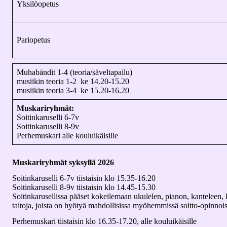
Yksilöopetus
Pariopetus
Muhabändit 1-4 (teoria/säveltapailu)
musiikin teoria 1-2 ke 14.20-15.20
musiikin teoria 3-4 ke 15.20-16.20
Muskariryhmät:
Soitinkaruselli 6-7v
Soitinkaruselli 8-9v
Perhemuskari alle kouluikäisille
Muskariryhmät syksyllä 2026
Soitinkaruselli 6-7v tiistaisin klo 15.35-16.20
Soitinkaruselli 8-9v tiistaisin klo 14.45-15.30
Soitinkarusellissa pääset kokeilemaan ukulelen, pianon, kanteleen, 
taitoja, joista on hyötyä mahdollisissa myöhemmissä soitto-opinnoissa
Perhemuskari tiistaisin klo 16.35-17.20, alle kouluikäisille