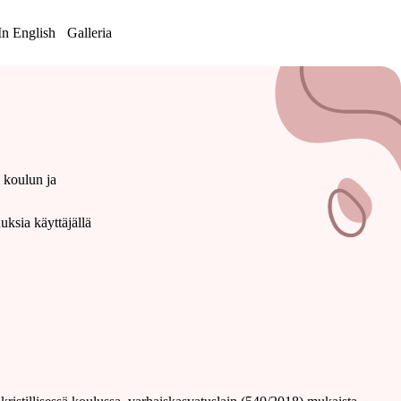
In English
Galleria
 koulun ja
uksia käyttäjällä