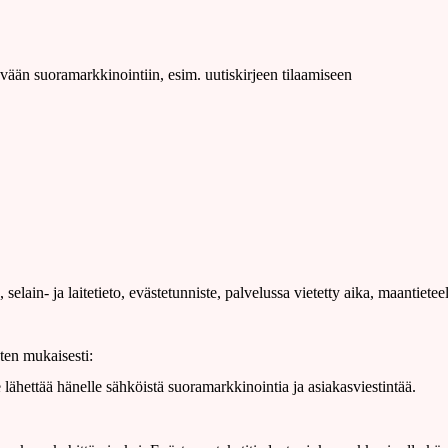
tävään suoramarkkinointiin, esim. uutiskirjeen tilaamiseen
elain- ja laitetieto, evästetunniste, palvelussa vietetty aika, maantieteel
sten mukaisesti:
ähettää hänelle sähköistä suoramarkkinointia ja asiakasviestintää.