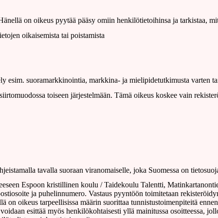
Hänellä on oikeus pyytää pääsy omiin henkilötietoihinsa ja tarkistaa, mitä
ietojen oikaisemista tai poistamista
tely esim. suoramarkkinointia, markkina‐ ja mielipidetutkimusta varten t
a siirtomuodossa toiseen järjestelmään. Tämä oikeus koskee vain rekister
jeistamalla tavalla suoraan viranomaiselle, joka Suomessa on tietosuoj
oitteeseen Espoon kristillinen koulu / Taidekoulu Talentti, Matinkartanont
postiosoite ja puhelinnumero. Vastaus pyyntöön toimitetaan rekisteröidy
lä on oikeus tarpeellisissa määrin suorittaa tunnistustoimenpiteitä ennen
voidaan esittää myös henkilökohtaisesti yllä mainitussa osoitteessa, joll