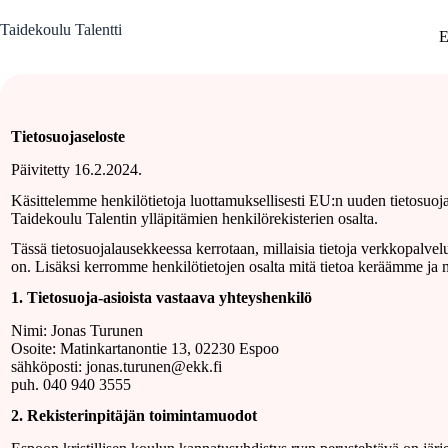
Skip
to
Taidekoulu Talentti
E
content
Tietosuojaseloste
Päivitetty 16.2.2024.
Käsittelemme henkilötietoja luottamuksellisesti EU:n uuden tietosuoja
Taidekoulu Talentin ylläpitämien henkilörekisterien osalta.
Tässä tietosuojalausekkeessa kerrotaan, millaisia tietoja verkkopalvel
on. Lisäksi kerromme henkilötietojen osalta mitä tietoa keräämme ja 
1. Tietosuoja-asioista vastaava yhteyshenkilö
Nimi: Jonas Turunen
Osoite: Matinkartanontie 13, 02230 Espoo
sähköposti: jonas.turunen@ekk.fi
puh. 040 940 3555
2. Rekisterinpitäjän toimintamuodot