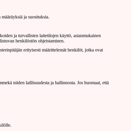
n määräyksiä ja suosituksia.
oiden ja turvallisten laitetilojen käyttö, asianmukainen
llistuvan henkilöstön ohjeistaminen.
sterinpitäjän erityisesti määrittelemät henkilöt, jotka ovat
mekä niiden laillisuudesta ja hallinnosta. Jos huomaat, että
ilölle.