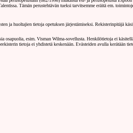
estää perusopetuslain (682/1998) mukaista esi- ja perusopetusta Espoon 
alentissa. Tämän perustehtävän tueksi tarvitsemme eräitä em. toimintoj
 lasten ja huoltajien tietoja opetuksen järjestämiseksi. Rekisterinpitäjä 
a osapuolia, esim. Visman Wilma-sovellusta. Henkilötietoja ei käsitellä 
rekisterin tietoja ei yhdistetä keskenään. Evästeiden avulla kerätään tie