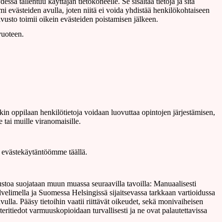
sä tallentuu käyttäjän tietokoneelle. Se sisältää tietoja ja sitä
mi evästeiden avulla, joten niitä ei voida yhdistää henkilökohtaiseen
 sivusto toimii oikein evästeiden poistamisen jälkeen.
 vuoteen.
nkin oppilaan henkilötietoja voidaan luovuttaa opintojen järjestämisen,
 tai muille viranomaisille.
n evästekäytäntöömme täällä.
toa suojataan muun muassa seuraavilla tavoilla: Manuaalisesti
a palvelimella ja Suomessa Helsingissä sijaitsevassa tarkkaan vartioidussa
ulla. Pääsy tietoihin vaatii riittävät oikeudet, sekä monivaiheisen
steritiedot varmuuskopioidaan turvallisesti ja ne ovat palautettavissa