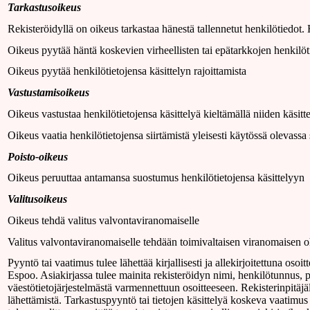
Tarkastusoikeus
Rekisteröidyllä on oikeus tarkastaa hänestä tallennetut henkilötiedot. 
Oikeus pyytää häntä koskevien virheellisten tai epätarkkojen henkilöt
Oikeus pyytää henkilötietojensa käsittelyn rajoittamista
Vastustamisoikeus
Oikeus vastustaa henkilötietojensa käsittelyä kieltämällä niiden käsit
Oikeus vaatia henkilötietojensa siirtämistä yleisesti käytössä olevass
Poisto-oikeus
Oikeus peruuttaa antamansa suostumus henkilötietojensa käsittelyyn
Valitusoikeus
Oikeus tehdä valitus valvontaviranomaiselle
Valitus valvontaviranomaiselle tehdään toimivaltaisen viranomaisen oh
Pyyntö tai vaatimus tulee lähettää kirjallisesti ja allekirjoitettuna os
Espoo. Asiakirjassa tulee mainita rekisteröidyn nimi, henkilötunnus, 
väestötietojärjestelmästä varmennettuun osoitteeseen. Rekisterinpitäjäl
lähettämistä. Tarkastuspyyntö tai tietojen käsittelyä koskeva vaatimus 