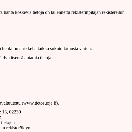
 häntä koskevia tietoja on tallennettu rekisterinpitäjän rekistereihin
ai henkilömatrikkelia taikka sukututkimusta varten.
öidyn itsensä antamia tietoja.
avaltuutettu (www.tietosuoja.fi).
ie 13, 02230
n
 tietojen
oin rekisteröidyn