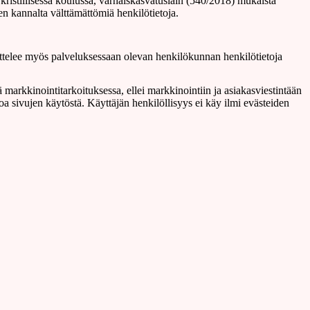
kristillisessä koulussa, varhaiskasvatuslain (540/2018) mukaista
en kannalta välttämättömiä henkilötietoja.
käsittelee myös palveluksessaan olevan henkilökunnan henkilötietoja
markkinointitarkoituksessa, ellei markkinointiin ja asiakasviestintään
toa sivujen käytöstä. Käyttäjän henkilöllisyys ei käy ilmi evästeiden