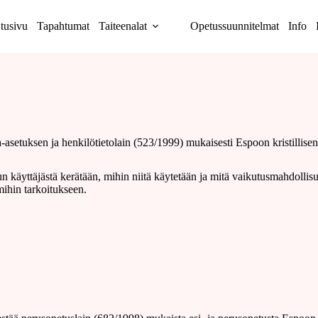
tusivu
Tapahtumat
Taiteenalat
Opetussuunnitelmat
Info
-asetuksen ja henkilötietolain (523/1999) mukaisesti Espoon kristillisen
un käyttäjästä kerätään, mihin niitä käytetään ja mitä vaikutusmahdollisu
mihin tarkoitukseen.