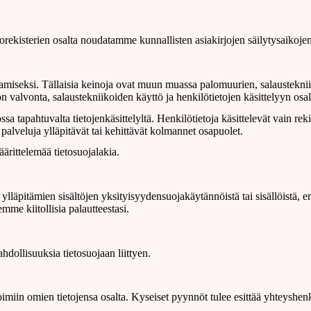
etorekisterien osalta noudatamme kunnallisten asiakirjojen säilytysaikoje
amiseksi. Tällaisia keinoja ovat muun muassa palomuurien, salaustekniik
 valvonta, salaustekniikoiden käyttö ja henkilötietojen käsittelyyn osa
sa tapahtuvalta tietojenkäsittelyltä. Henkilötietoja käsittelevät vain reki
 palveluja ylläpitävät tai kehittävät kolmannet osapuolet.
rittelemää tietosuojalakia.
läpitämien sisältöjen yksityisyydensuojakäytännöistä tai sisällöistä, em
emme kiitollisia palautteestasi.
hdollisuuksia tietosuojaan liittyen.
imiin omien tietojensa osalta. Kyseiset pyynnöt tulee esittää yhteyshenk