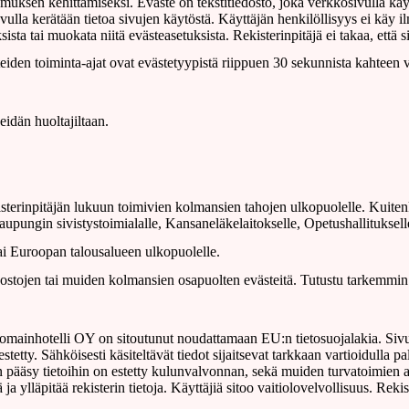
uksen kehittämiseksi. Eväste on tekstitiedosto, joka verkkosivulla käydes
lla kerätään tietoa sivujen käytöstä. Käyttäjän henkilöllisyys ei käy il
sista tai muokata niitä evästeasetuksista. Rekisterinpitäjä ei takaa, että
eiden toiminta-ajat ovat evästetyypistä riippuen 30 sekunnista kahteen
 heidän huoltajiltaan.
rekisterinpitäjän lukuun toimivien kolmansien tahojen ulkopuolelle. Kuite
aupungin sivistystoimialalle, Kansaneläkelaitokselle, Opetushallitukselle
 tai Euroopan talousalueen ulkopuolelle.
rkostojen tai muiden kolmansien osapuolten evästeitä. Tutustu tarkemmi
mainhotelli OY on sitoutunut noudattamaan EU:n tietosuojalakia. Sivus
sy estetty. Sähköisesti käsiteltävät tiedot sijaitsevat tarkkaan vartioidull
n pääsy tietoihin on estetty kulunvalvonnan, sekä muiden turvatoimien av
ja ylläpitää rekisterin tietoja. Käyttäjiä sitoo vaitiolovelvollisuus. Reki