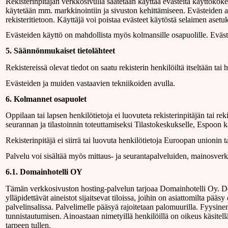
Rekisterinpitäjän verkkosivulla saatetaan käyttää evästeitä käyttökokem
käytetään mm. markkinointiin ja sivuston kehittämiseen. Evästeiden avu
rekisteritietoon. Käyttäjä voi poistaa evästeet käytöstä selaimen asetuk
Evästeiden käyttö on mahdollista myös kolmansille osapuolille. Eväst
5. Säännönmukaiset tietolähteet
Rekistereissä olevat tiedot on saatu rekisterin henkilöiltä itseltään tai
Evästeiden ja muiden vastaavien tekniikoiden avulla.
6. Kolmannet osapuolet
Oppilaan tai lapsen henkilötietoja ei luovuteta rekisterinpitäjän tai 
seurannan ja tilastoinnin toteuttamiseksi Tilastokeskukselle, Espoon k
Rekisterinpitäjä ei siirrä tai luovuta henkilötietoja Euroopan unionin
Palvelu voi sisältää myös mittaus- ja seurantapalveluiden, mainosve
6.1. Domainhotelli OY
Tämän verkkosivuston hosting-palvelun tarjoaa Domainhotelli Oy. Do
ylläpidettävät aineistot sijaitsevat tiloissa, joihin on asiattomilta pää
palvelinsalissa. Palvelimelle pääsyä rajoitetaan palomuurilla. Fyysine
tunnistautumisen. Ainoastaan nimetyillä henkilöillä on oikeus käsitellä 
tarpeen tullen.