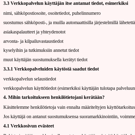
3.3 Verkkopalvelun käyttäjän itse antamat tiedot, esimerkiksi
nimi, sähköpostiosoite, osoitetiedot, puhelinnumero
suostumus sähköposti-, ja muilla automaattisilla järjestelmillä lähetet
asiakaspalautteet ja yhteydenotot
arvonta- ja kilpailuvastaustiedot
kyselyihin ja tutkimuksiin annetut tiedot
muut käyttäjän suostumuksella kerätyt tiedot
3.3.1 Verkkopalveluiden käytöstä saadut tiedot
verkkopalvelun selaustiedot
verkkopalvelun käyttötiedot (esimerkiksi käyttäjän tulotapa palveluun, s
4. Mihin tarkoitukseen henkilötietojani kerätään?
Käsittelemme henkilötietoja vain ennalta määriteltyjen käyttötarkoitu
Jos käyttäjä on antanut suostumuksensa suoramarkkinointiin, voimme l
4.1 Verkkosivun evästeet