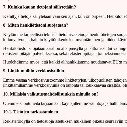
7. Kuinka kauan tietojani säilytetään?
Kerättyjä tietoja säilytetään vain sen ajan, kun on tarpeen. Henkilöti
8. Miten henkilötietoni suojataan?
Käytämme tarpeellisia teknisiä tietoturvakeinoja henkilötietojen suoja
kulunvalvonta, hallittu käyttöoikeuksien myöntäminen ja niiden käytön
Henkilötiedot suojataan asiattomalta pääsyltä ja laittomasti tai vahingos
rekisterinpitäjän palveluksessa, sekä rekisterinpitäjän toimeksiannosta
Huolehdimme myös, että kaikki alihankkijamme noudattavat EU:n mää
9. Linkit muihin verkkosivuihin
Emme vastaa verkkosivustoomme linkitettyjen, ulkopuolisten tahojen yl
linkittämillämme verkkosivuilla on laitonta tai loukkaavaa sisältöä, ol
10. Millaisia vaikutusmahdollisuuksia minulla on?
Olemme sitoutuneita tarjoamaan käyttäjillemme valintoja ja hallintama
10.1. Tietojen tarkastaminen
Rekisteröidyllä on tietosuoja-asetuksen mukainen oikeus seuraaviin to