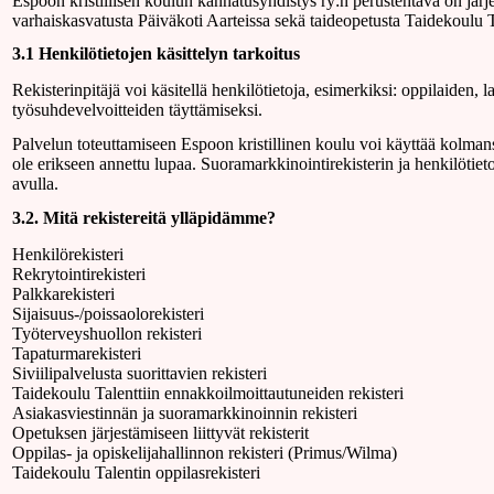
Espoon kristillisen koulun kannatusyhdistys ry:n perustehtävä on järj
varhaiskasvatusta Päiväkoti Aarteissa sekä taideopetusta Taidekoulu T
3.1 Henkilötietojen käsittelyn tarkoitus
Rekisterinpitäjä voi käsitellä henkilötietoja, esimerkiksi: oppilaiden,
työsuhdevelvoitteiden täyttämiseksi.
Palvelun toteuttamiseen Espoon kristillinen koulu voi käyttää kolmansi
ole erikseen annettu lupaa. Suoramarkkinointirekisterin ja henkilötieto
avulla.
3.2. Mitä rekistereitä ylläpidämme?
Henkilörekisteri
Rekrytointirekisteri
Palkkarekisteri
Sijaisuus-/poissaolorekisteri
Työterveyshuollon rekisteri
Tapaturmarekisteri
Siviilipalvelusta suorittavien rekisteri
Taidekoulu Talenttiin ennakkoilmoittautuneiden rekisteri
Asiakasviestinnän ja suoramarkkinoinnin rekisteri
Opetuksen järjestämiseen liittyvät rekisterit
Oppilas- ja opiskelijahallinnon rekisteri (Primus/Wilma)
Taidekoulu Talentin oppilasrekisteri